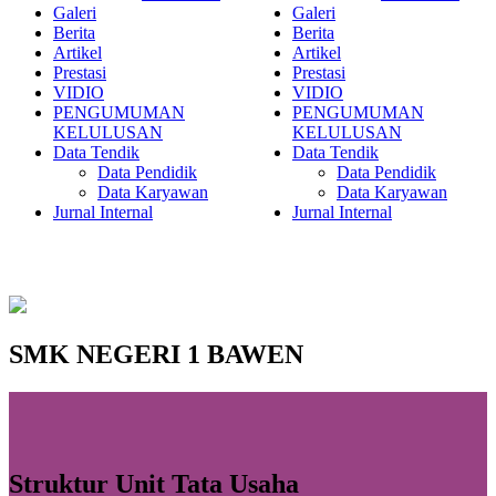
Galeri
Galeri
Berita
Berita
Artikel
Artikel
Prestasi
Prestasi
VIDIO
VIDIO
PENGUMUMAN
PENGUMUMAN
KELULUSAN
KELULUSAN
Data Tendik
Data Tendik
Data Pendidik
Data Pendidik
Data Karyawan
Data Karyawan
Jurnal Internal
Jurnal Internal
SMK NEGERI 1 BAWEN
Struktur Unit Tata Usaha