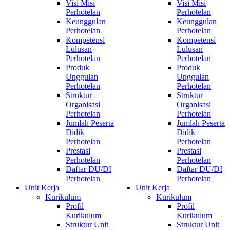
Visi Misi
Visi Misi
Perhotelan
Perhotelan
Keunggulan
Keunggulan
Perhotelan
Perhotelan
Kompetensi
Kompetensi
Lulusan
Lulusan
Perhotelan
Perhotelan
Produk
Produk
Unggulan
Unggulan
Perhotelan
Perhotelan
Struktur
Struktur
Organisasi
Organisasi
Perhotelan
Perhotelan
Jumlah Peserta
Jumlah Peserta
Didik
Didik
Perhotelan
Perhotelan
Prestasi
Prestasi
Perhotelan
Perhotelan
Daftar DU/DI
Daftar DU/DI
Perhotelan
Perhotelan
Unit Kerja
Unit Kerja
Kurikulum
Kurikulum
Profil
Profil
Kurikulum
Kurikulum
Struktur Unit
Struktur Unit