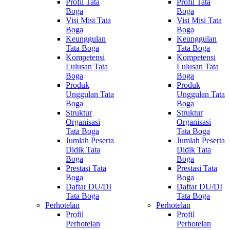
Profil Tata
Profil Tata
Boga
Boga
Visi Misi Tata
Visi Misi Tata
Boga
Boga
Keunggulan
Keunggulan
Tata Boga
Tata Boga
Kompetensi
Kompetensi
Lulusan Tata
Lulusan Tata
Boga
Boga
Produk
Produk
Unggulan Tata
Unggulan Tata
Boga
Boga
Struktur
Struktur
Organisasi
Organisasi
Tata Boga
Tata Boga
Jumlah Peserta
Jumlah Peserta
Didik Tata
Didik Tata
Boga
Boga
Prestasi Tata
Prestasi Tata
Boga
Boga
Daftar DU/DI
Daftar DU/DI
Tata Boga
Tata Boga
Perhotelan
Perhotelan
Profil
Profil
Perhotelan
Perhotelan