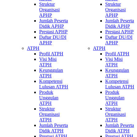
Struktur
Struktur
Organisasi
Organisasi
APHP
APHP
Jumlah Peserta
Jumlah Peserta
Didik APHP
Didik APHP
Prestasi APHP
Prestasi APHP
Daftar DU/DI
Daftar DU/DI
APHP
APHP
ATPH
ATPH
Profil ATPH
Profil ATPH
Visi Misi
Visi Misi
ATPH
ATPH
Keunggulan
Keunggulan
ATPH
ATPH
Kompetensi
Kompetensi
Lulusan ATPH
Lulusan ATPH
Produk
Produk
Unggulan
Unggulan
ATPH
ATPH
Struktur
Struktur
Organisasi
Organisasi
ATPH
ATPH
Jumlah Peserta
Jumlah Peserta
Didik ATPH
Didik ATPH
Prestasi ATPH
Prestasi ATPH