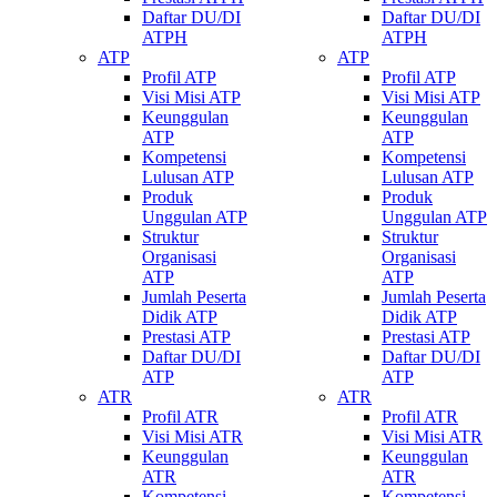
Daftar DU/DI
Daftar DU/DI
ATPH
ATPH
ATP
ATP
Profil ATP
Profil ATP
Visi Misi ATP
Visi Misi ATP
Keunggulan
Keunggulan
ATP
ATP
Kompetensi
Kompetensi
Lulusan ATP
Lulusan ATP
Produk
Produk
Unggulan ATP
Unggulan ATP
Struktur
Struktur
Organisasi
Organisasi
ATP
ATP
Jumlah Peserta
Jumlah Peserta
Didik ATP
Didik ATP
Prestasi ATP
Prestasi ATP
Daftar DU/DI
Daftar DU/DI
ATP
ATP
ATR
ATR
Profil ATR
Profil ATR
Visi Misi ATR
Visi Misi ATR
Keunggulan
Keunggulan
ATR
ATR
Kompetensi
Kompetensi