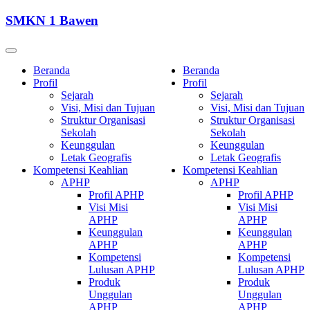
SMKN 1 Bawen
Beranda
Beranda
Profil
Profil
Sejarah
Sejarah
Visi, Misi dan Tujuan
Visi, Misi dan Tujuan
Struktur Organisasi
Struktur Organisasi
Sekolah
Sekolah
Keunggulan
Keunggulan
Letak Geografis
Letak Geografis
Kompetensi Keahlian
Kompetensi Keahlian
APHP
APHP
Profil APHP
Profil APHP
Visi Misi
Visi Misi
APHP
APHP
Keunggulan
Keunggulan
APHP
APHP
Kompetensi
Kompetensi
Lulusan APHP
Lulusan APHP
Produk
Produk
Unggulan
Unggulan
APHP
APHP