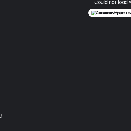
Could not load 
Free Instagram Fe
M
n