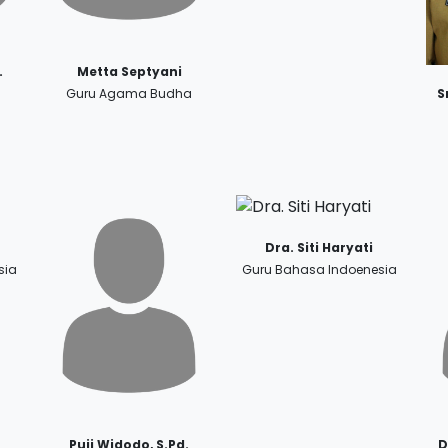
.
Metta Septyani
n
Guru Agama Budha
S
Dra. Siti Haryati
sia
Guru Bahasa Indoenesia
Puji Widodo, S.Pd.
D