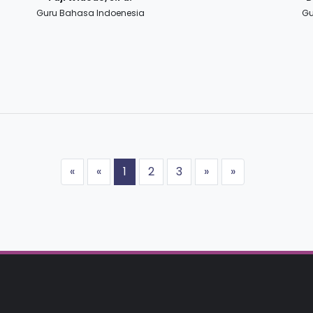
Guru Bahasa Indoenesia
Gu
«
«
1
2
3
»
»