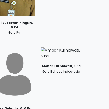
ri Susilowatiningsih,
S.Pd.
Guru PKn
Ambar Kurniawati, S.Pd
Guru Bahasa Indoenesia
rs. Subadri, M.M.Pd.