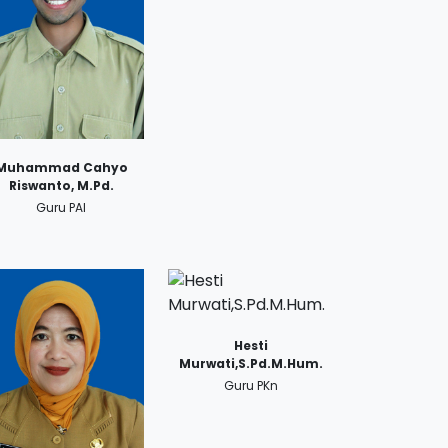
Muhammad Cahyo
Riswanto, M.Pd.
Guru PAI
Hesti
Murwati,S.Pd.M.Hum.
Guru PKn