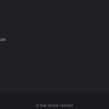
kan
n
r
©
SMK NEGERI 1 BAWEN