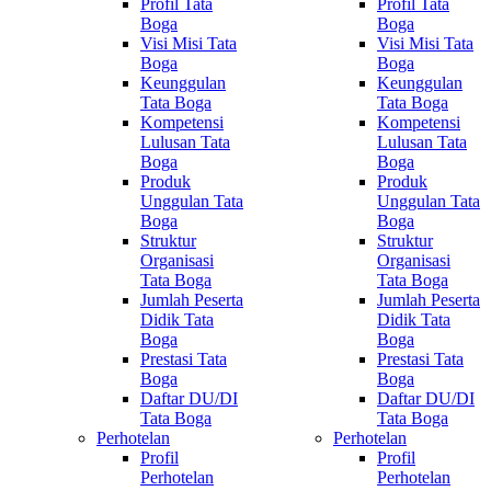
Profil Tata
Profil Tata
Boga
Boga
Visi Misi Tata
Visi Misi Tata
Boga
Boga
Keunggulan
Keunggulan
Tata Boga
Tata Boga
Kompetensi
Kompetensi
Lulusan Tata
Lulusan Tata
Boga
Boga
Produk
Produk
Unggulan Tata
Unggulan Tata
Boga
Boga
Struktur
Struktur
Organisasi
Organisasi
Tata Boga
Tata Boga
Jumlah Peserta
Jumlah Peserta
Didik Tata
Didik Tata
Boga
Boga
Prestasi Tata
Prestasi Tata
Boga
Boga
Daftar DU/DI
Daftar DU/DI
Tata Boga
Tata Boga
Perhotelan
Perhotelan
Profil
Profil
Perhotelan
Perhotelan