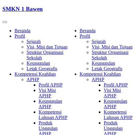
SMKN 1 Bawen
Beranda
Beranda
Profil
Profil
Sejarah
Sejarah
Visi, Misi dan Tujuan
Visi, Misi dan Tujuan
Struktur Organisasi
Struktur Organisasi
Sekolah
Sekolah
Keunggulan
Keunggulan
Letak Geografis
Letak Geografis
Kompetensi Keahlian
Kompetensi Keahlian
APHP
APHP
Profil APHP
Profil APHP
Visi Misi
Visi Misi
APHP
APHP
Keunggulan
Keunggulan
APHP
APHP
Kompetensi
Kompetensi
Lulusan APHP
Lulusan APHP
Produk
Produk
Unggulan
Unggulan
APHP
APHP