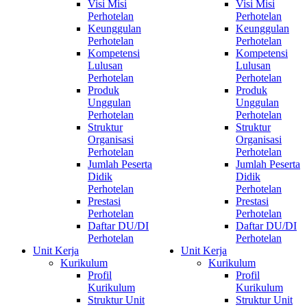
Visi Misi
Visi Misi
Perhotelan
Perhotelan
Keunggulan
Keunggulan
Perhotelan
Perhotelan
Kompetensi
Kompetensi
Lulusan
Lulusan
Perhotelan
Perhotelan
Produk
Produk
Unggulan
Unggulan
Perhotelan
Perhotelan
Struktur
Struktur
Organisasi
Organisasi
Perhotelan
Perhotelan
Jumlah Peserta
Jumlah Peserta
Didik
Didik
Perhotelan
Perhotelan
Prestasi
Prestasi
Perhotelan
Perhotelan
Daftar DU/DI
Daftar DU/DI
Perhotelan
Perhotelan
Unit Kerja
Unit Kerja
Kurikulum
Kurikulum
Profil
Profil
Kurikulum
Kurikulum
Struktur Unit
Struktur Unit