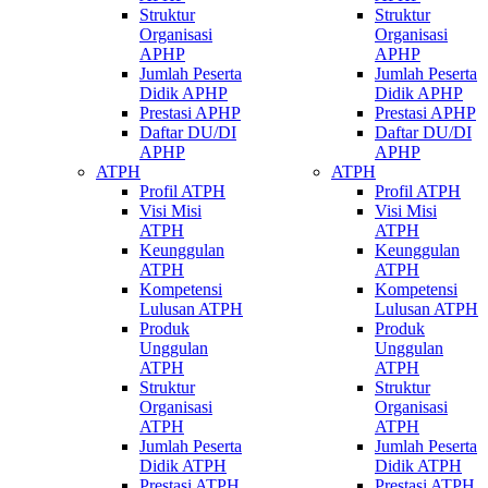
Struktur
Struktur
Organisasi
Organisasi
APHP
APHP
Jumlah Peserta
Jumlah Peserta
Didik APHP
Didik APHP
Prestasi APHP
Prestasi APHP
Daftar DU/DI
Daftar DU/DI
APHP
APHP
ATPH
ATPH
Profil ATPH
Profil ATPH
Visi Misi
Visi Misi
ATPH
ATPH
Keunggulan
Keunggulan
ATPH
ATPH
Kompetensi
Kompetensi
Lulusan ATPH
Lulusan ATPH
Produk
Produk
Unggulan
Unggulan
ATPH
ATPH
Struktur
Struktur
Organisasi
Organisasi
ATPH
ATPH
Jumlah Peserta
Jumlah Peserta
Didik ATPH
Didik ATPH
Prestasi ATPH
Prestasi ATPH