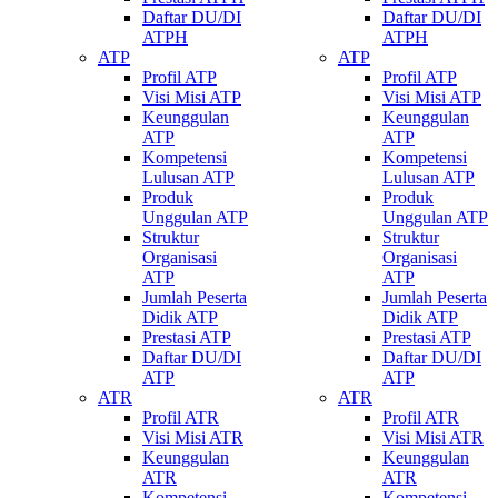
Daftar DU/DI
Daftar DU/DI
ATPH
ATPH
ATP
ATP
Profil ATP
Profil ATP
Visi Misi ATP
Visi Misi ATP
Keunggulan
Keunggulan
ATP
ATP
Kompetensi
Kompetensi
Lulusan ATP
Lulusan ATP
Produk
Produk
Unggulan ATP
Unggulan ATP
Struktur
Struktur
Organisasi
Organisasi
ATP
ATP
Jumlah Peserta
Jumlah Peserta
Didik ATP
Didik ATP
Prestasi ATP
Prestasi ATP
Daftar DU/DI
Daftar DU/DI
ATP
ATP
ATR
ATR
Profil ATR
Profil ATR
Visi Misi ATR
Visi Misi ATR
Keunggulan
Keunggulan
ATR
ATR
Kompetensi
Kompetensi