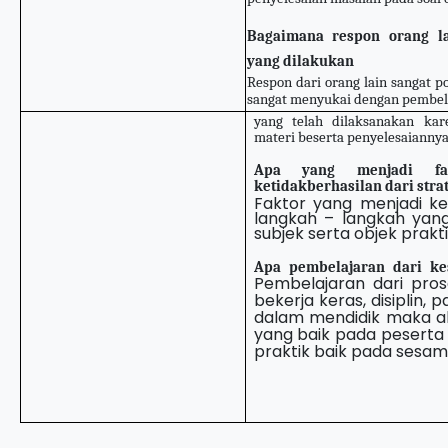
Bagaimana respon orang la
yang dilakukan
Respon dari orang lain sangat po
sangat menyukai dengan pembel
yang telah dilaksanakan k
materi beserta penyelesaianny
Apa yang menjadi fak
ketidakberhasilan dari stra
Faktor yang menjadi ke
langkah – langkah yang
subjek serta objek prakti
Apa pembelajaran dari ke
Pembelajaran dari pros
bekerja keras, disiplin,
dalam mendidik maka 
yang baik pada peserta 
praktik baik pada sesam