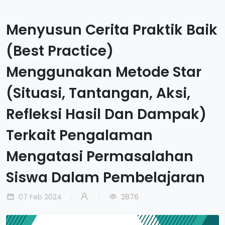
Menyusun Cerita Praktik Baik
(Best Practice)
Menggunakan Metode Star
(Situasi, Tantangan, Aksi,
Refleksi Hasil Dan Dampak)
Terkait Pengalaman
Mengatasi Permasalahan
Siswa Dalam Pembelajaran
07 Feb 2024
2876