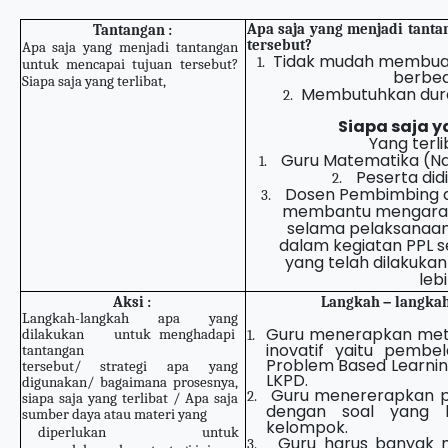
Apa saja yang menjadi tant
Tantangan :
tersebut?
Apa saja yang menjadi tantangan
Tidak mudah membuat
1.
untuk mencapai tujuan tersebut?
berbe
Siapa saja yang terlibat,
Membutuhkan dura
2.
Siapa saja y
Yang terli
Guru Matematika (Nan
1.
Peserta didi
2.
Dosen Pembimbing 
3.
membantu mengara
selama pelaksanaan
dalam kegiatan PPL s
yang telah dilakuka
leb
Aksi :
Langkah
–
langkah
Langkah-langkah apa yang
Guru menerapkan met
dilakukan untuk menghadapi
1.
inovatif yaitu pemb
tantangan
Problem Based Learni
tersebut/ strategi apa yang
LKPD.
digunakan/ bagaimana prosesnya,
Guru menererapkan p
2.
siapa saja yang terlibat / Apa saja
dengan soal yang 
sumber daya atau materi yang
kelompok.
diperlukan untuk
Guru harus banyak 
3.