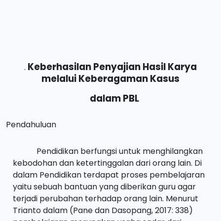
Keberhasilan Penyajian Hasil Karya
.
melalui Keberagaman Kasus
dalam PBL
Pendahuluan
Pendidikan berfungsi untuk menghilangkan
kebodohan dan ketertinggalan dari orang lain. Di
dalam Pendidikan terdapat proses pembelajaran
yaitu sebuah bantuan yang diberikan guru agar
terjadi perubahan terhadap orang lain. Menurut
Trianto dalam (Pane dan Dasopang, 2017: 338)