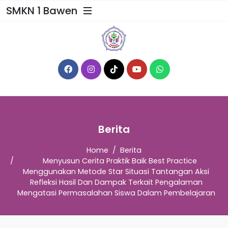
SMKN 1 Bawen
Berita
Home
Berita
Menyusun Cerita Praktik Baik Best Practice
Menggunakan Metode Star Situasi Tantangan Aksi
Refleksi Hasil Dan Dampak Terkait Pengalaman
Mengatasi Permasalahan Siswa Dalam Pembelajaran