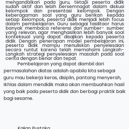
mengandalkan pada guru, tetapi peserta didik
sudah aktif dan lebih bersemnagat dalam diskusi
kelompok dan presentasi kelompok. Dengan
keberagaman soal yang guru berikan kepada
setiap kelompok, peserta didik menjadi lebih focus
dalam pembelajaran. Guru sebagai fasilitaor harus
banyak membaca referensi dari sumber- sumber
yang relevan, agar menghasilkan lebih banyak soal
konteksual yang dapat disajikan kepada peserta
didik. Dengan penerapan model pembelajaran ini,
peserta didik mampu menuliskan penyelesaian
secara runtut karena telah memahami Langkah-
Langkah strategi penyelesaian masalah pada soal
cerita dengan benar dan tepat.
Pembelajaran yang dapat diambil dari
permasalahan diatas adalah apabila kita sebagai
guru mau bekerja keras, disiplin, pantang menyerah,
Ikhlas dalam mendidik maka akan membuahkan hasil
yang baik pada peserta didik dan berbagi praktik baik
bagi sesame.
Kajian Pustaka