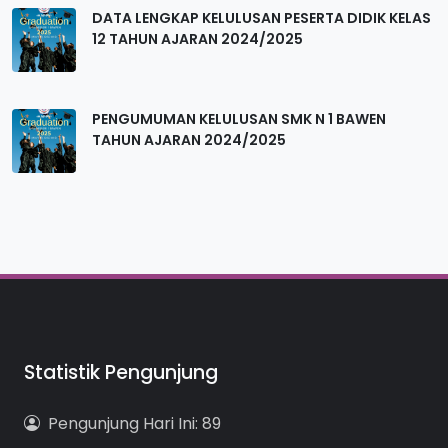
DATA LENGKAP KELULUSAN PESERTA DIDIK KELAS
12 TAHUN AJARAN 2024/2025
PENGUMUMAN KELULUSAN SMK N 1 BAWEN
TAHUN AJARAN 2024/2025
Statistik Pengunjung
Pengunjung Hari Ini: 89